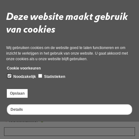
Contactgegevens
Deze website maakt gebruik
Velden met een
zijn verplicht.
van cookies
Let op! Voor het aanvragen van een besluit bent u in sommige gevallen
verplicht tot het betalen van leges aan de provincie Noord-Holland. In de
legestabel is opgenomen voor welke besluiten u leges moet betalen en
welke tarieven er gelden. De legestabel
vindt u op deze webpagina van
Wij gebruiken cookies om de website goed te laten functioneren en om
de provincie Noord-Holland
.
inzicht te verkrijgen in het gebruik van onze website. U gaat akkoord met
onze cookies als u onze website blijft gebruiken.
Contactgegevens initiatiefnemer
Cookie voorkeuren
Voer hier de gegevens in van de persoon waarvoor u de aanvraag doet (als u
Noodzakelijk
Statistieken
dat zelf bent, uw eigen gegevens).
Opslaan
Naam organisatie/bedrijf
Details
Telefoonnummer