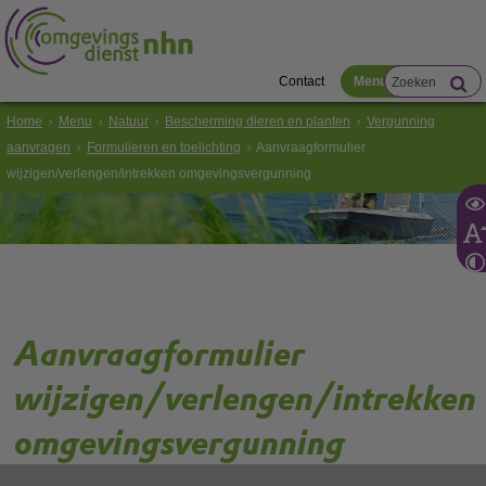
Contact
Menu
Home
Menu
Natuur
Bescherming dieren en planten
Vergunning
aanvragen
Formulieren en toelichting
Aanvraagformulier
wijzigen/verlengen/intrekken omgevingsvergunning
Aanvraagformulier
wijzigen/verlengen/intrekken
omgevingsvergunning