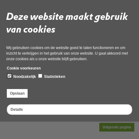
Gegevens besluit
Deze website maakt gebruik
Velden met een
zijn verplicht.
Zaaknummer
van cookies
Wij gebruiken cookies om de website goed te laten functioneren en om
Projectnaam
inzicht te verkrijgen in het gebruik van onze website. U gaat akkoord met
onze cookies als u onze website blijft gebruiken.
Cookie voorkeuren
Datum besluit
Noodzakelijk
Statistieken
Opslaan
Onderwerp
Details