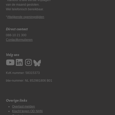
van de maand gesloten.
Wel telefonisch bereikbaar.
*
Afwijkende openingstijden
Direct contact
088-10 21 300
Contactformulieren
Volg ons
KvK nummer: 58315373
btw-nummer: NL 852981806 B01
Overige links
Overlast melden
Klacht tegen OD NHN