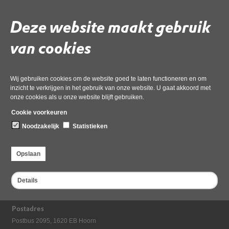
ADC-toets
Deze website maakt gebruik
Aanvragen en procedure
van cookies
Wij gebruiken cookies om de website goed te laten functioneren en om
Deel deze pagina
inzicht te verkrijgen in het gebruik van onze website. U gaat akkoord met
onze cookies als u onze website blijft gebruiken.
Cookie voorkeuren
Noodzakelijk
Statistieken
Opslaan
Details
Bezoekadres
Dampten 2, 1624 NR Hoorn
Postadres
Postbus 2095, 1620 EB Hoorn