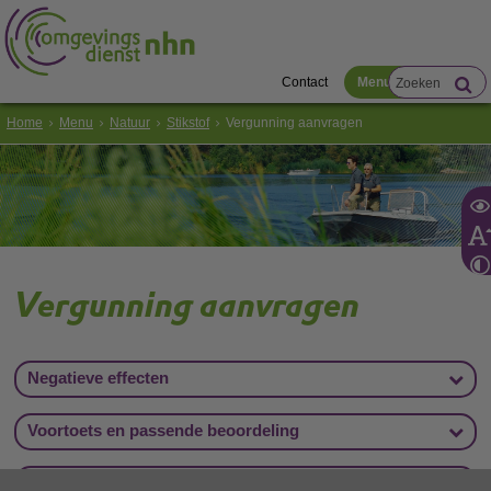
Contact
Menu
Home
Menu
Natuur
Stikstof
Vergunning aanvragen
Vergunning aanvragen
Negatieve effecten
Voortoets en passende beoordeling
ADC-toets