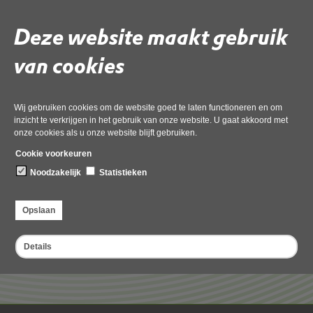
Deze website maakt gebruik
Aanvragen en procedure
van cookies
Deel deze pagina
Wij gebruiken cookies om de website goed te laten functioneren en om
inzicht te verkrijgen in het gebruik van onze website. U gaat akkoord met
onze cookies als u onze website blijft gebruiken.
Cookie voorkeuren
Noodzakelijk
Statistieken
Checklist
Opslaan
Indieningsvereisten aanvraag Natura 2000-activiteit stikstofdepositie
Details
pdf
, 505kB