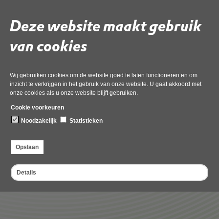
Begroting 2025
Deze website maakt gebruik
pdf
, 1MB
van cookies
Begroting 2024
pdf
, 818kB
Wij gebruiken cookies om de website goed te laten functioneren en om
inzicht te verkrijgen in het gebruik van onze website. U gaat akkoord met
Begroting 2023
onze cookies als u onze website blijft gebruiken.
pdf
, 697kB
Cookie voorkeuren
Noodzakelijk
Statistieken
Begroting 2022
pdf
, 576kB
Opslaan
Details