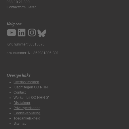
088-10 21 300
Contactformulieren
Volg ons
KvK nummer: 58315373
btw-nummer: NL 852981806 B01
Overige links
Overlast melden
Klacht tegen OD NHN
Contact
Werken bij OD NHN
Disclaimer
Privacyverklaring
Cookieverklaring
Toegankelijkheid
Sitemap