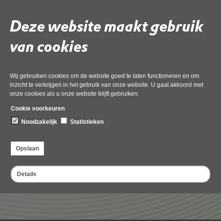
Kadernota 2025
Deze website maakt gebruik
11 maart 2024,
pdf
, 507kB
van cookies
Kadernota 2024
pdf
, 375kB
Wij gebruiken cookies om de website goed te laten functioneren en om
inzicht te verkrijgen in het gebruik van onze website. U gaat akkoord met
Kadernota 2023
onze cookies als u onze website blijft gebruiken.
pdf
, 440kB
Cookie voorkeuren
Noodzakelijk
Statistieken
Opslaan
Details