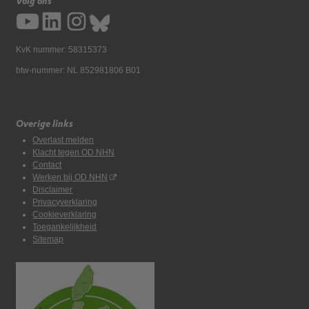
Volg ons
KvK nummer: 58315373
btw-nummer: NL 852981806 B01
Overige links
Overlast melden
Klacht tegen OD NHN
Contact
Werken bij OD NHN
Disclaimer
Privacyverklaring
Cookieverklaring
Toegankelijkheid
Sitemap