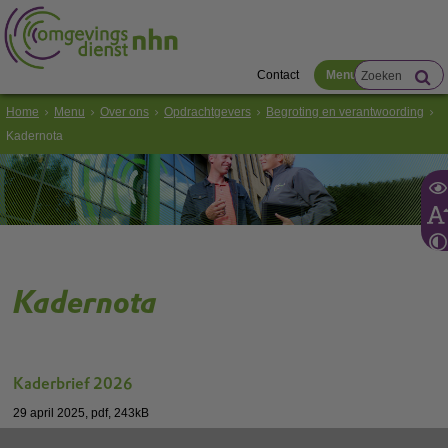
Contact
Menu
Home
Menu
Over ons
Opdrachtgevers
Begroting en verantwoording
Kadernota
Kadernota
Kaderbrief 2026
29 april 2025,
pdf
, 243kB