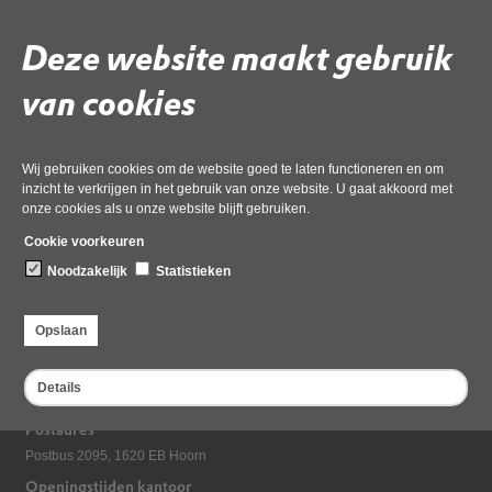
Deze website maakt gebruik
van cookies
Deel deze pagina
Wij gebruiken cookies om de website goed te laten functioneren en om
inzicht te verkrijgen in het gebruik van onze website. U gaat akkoord met
onze cookies als u onze website blijft gebruiken.
Cookie voorkeuren
Noodzakelijk
Statistieken
Opslaan
Bezoekadres
Details
Dampten 2, 1624 NR Hoorn
Postadres
Postbus 2095, 1620 EB Hoorn
Openingstijden kantoor