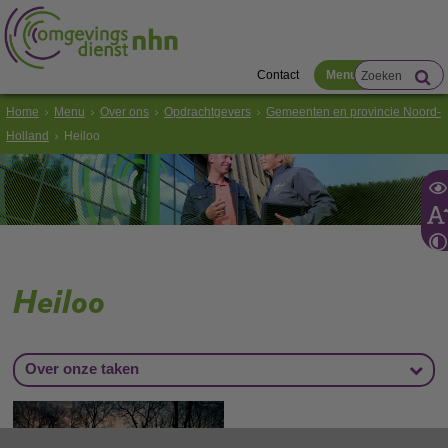
Contact
Menu
Home
Menu
Over ons
Opdrachtgevers
Gemeenten en provincie Noord-
Holland
Heiloo
Heiloo
Over onze taken