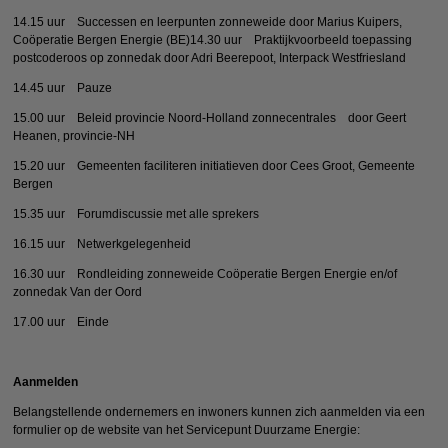
14.15 uur Successen en leerpunten zonneweide door Marius Kuipers,
Coöperatie Bergen Energie (BE)14.30 uur Praktijkvoorbeeld toepassing
postcoderoos op zonnedak door Adri Beerepoot, Interpack Westfriesland
14.45 uur Pauze
15.00 uur Beleid provincie Noord-Holland zonnecentrales door Geert
Heanen, provincie-NH
15.20 uur Gemeenten faciliteren initiatieven door Cees Groot, Gemeente
Bergen
15.35 uur Forumdiscussie met alle sprekers
16.15 uur Netwerkgelegenheid
16.30 uur Rondleiding zonneweide Coöperatie Bergen Energie en/of
zonnedak Van der Oord
17.00 uur Einde
Aanmelden
Belangstellende ondernemers en inwoners kunnen zich aanmelden via een
formulier op de website van het Servicepunt Duurzame Energie: