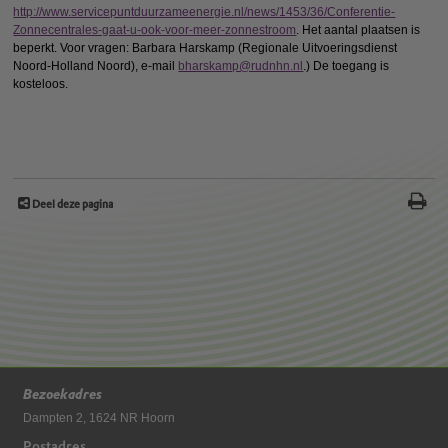
http://www.servicepuntduurzameenergie.nl/news/1453/36/Conferentie-
Zonnecentrales-gaat-u-ook-voor-meer-zonnestroom
. Het aantal plaatsen is
beperkt. Voor vragen: Barbara Harskamp (Regionale Uitvoeringsdienst
Noord-Holland Noord), e-mail
bharskamp@rudnhn.nl
.) De toegang is
kosteloos.
Deel deze pagina
Bezoekadres
Dampten 2, 1624 NR Hoorn
Postadres