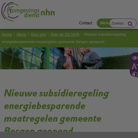
Contact
Menu
Home
Menu
Over ons
Over de OD NHN
Nieuwe subsidieregeling
energiebesparende maatregelen gemeente Bergen geopend
Nieuwe subsidieregeling
energiebesparende
maatregelen gemeente
Bergen geopend