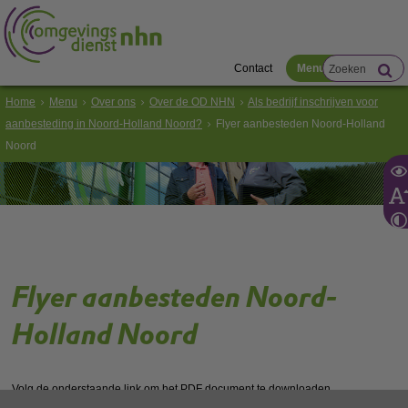
Contact
Menu
Home
Menu
Over ons
Over de OD NHN
Als bedrijf inschrijven voor
aanbesteding in Noord-Holland Noord?
Flyer aanbesteden Noord-Holland
Noord
Flyer aanbesteden Noord-
Holland Noord
Volg de onderstaande link om het
PDF
document te downloaden.