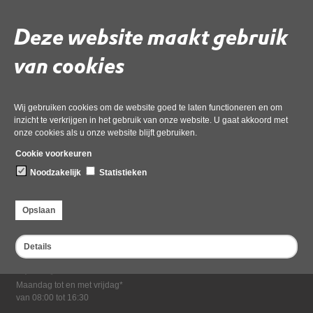
Download ‘Flyer aanbesteden Noord-Holland Noord’,
26 juni 2019,
pdf
, 1MB
Deze website maakt gebruik
van cookies
Deel deze pagina
Laatst gewijzigd: 26 juni 2019
Wij gebruiken cookies om de website goed te laten functioneren en om
inzicht te verkrijgen in het gebruik van onze website. U gaat akkoord met
onze cookies als u onze website blijft gebruiken.
Cookie voorkeuren
Noodzakelijk
Statistieken
Bezoekadres
Opslaan
Dampten 2, 1624 NR Hoorn
Postadres
Details
Postbus 2095, 1620 EB Hoorn
Openingstijden kantoor
Maandag tot en met vrijdag*
van 08:00 tot 16:30