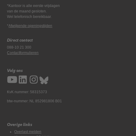
*Kantoor is alle eerste vrijdagen
van de maand gesloten.
Wel telefonisch bereikbaar.
*
Afwijkende openingstijden
Direct contact
088-10 21 300
Contactformulieren
Volg ons
KvK nummer: 58315373
btw-nummer: NL 852981806 B01
Overige links
Overlast melden