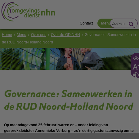
Contact
Menu
Home
Menu
Over ons
Over de OD NHN
Governance: Samenwerken in
de RUD Noord-Holland Noord
Governance: Samenwerken in
de RUD Noord-Holland Noord
Op maandagavond 25 februari waren er – onder leiding van
gespreksleidster Annemieke Verburg – zo’n dertig gasten aanwezig om te
spreken over eigenaar- en opdrachtgeverschap van de uitvoeringsdienst.