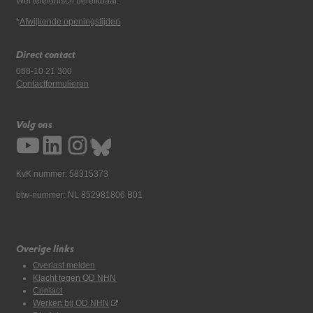
Wel telefonisch bereikbaar.
*
Afwijkende openingstijden
Direct contact
088-10 21 300
Contactformulieren
Volg ons
KvK nummer: 58315373
btw-nummer: NL 852981806 B01
Overige links
Overlast melden
Klacht tegen OD NHN
Contact
Werken bij OD NHN