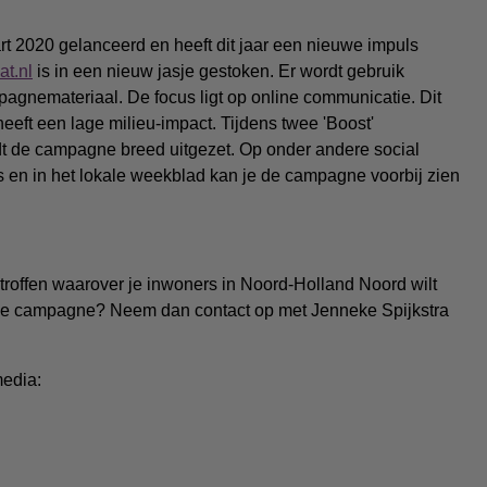
rt 2020 gelanceerd en heeft dit jaar een nieuwe impuls
t.nl
is in een nieuw jasje gestoken. Er wordt gebruik
gnemateriaal. De focus ligt op online communicatie. Dit
heeft een lage milieu-impact. Tijdens twee 'Boost'
dt de campagne breed uitgezet. Op onder andere social
s en in het lokale weekblad kan je de campagne voorbij zien
roffen waarover je inwoners in Noord-Holland Noord wilt
r de campagne? Neem dan contact op met Jenneke Spijkstra
media: