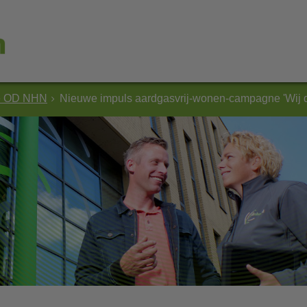
e OD NHN
Nieuwe impuls aardgasvrij-wonen-campagne 'Wij 