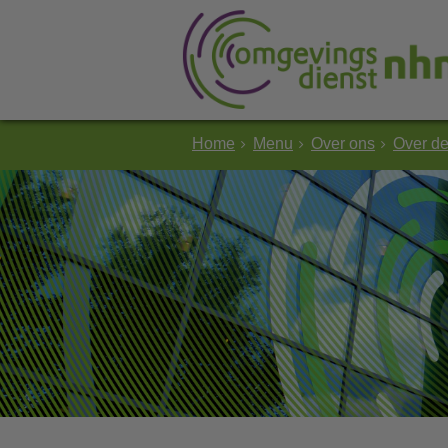
Home
Menu
Over ons
Over d