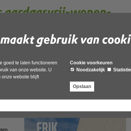
 aardgasvrij-wonen-
j doen Wat'
maakt gebruik van cooki
feit: we gaan aardgasvrij wonen. Dat is nodig omdat het
rs en hevige regenval. Om dat tegen te gaan, gaan we
 goed te laten functioneren
Cookie voorkeuren
e campagne
Wij doen Wat
maken we inwoners bewust van
ebruik van onze website. U
Noodzakelijk
Statisti
e slimme stappen zij kunnen zetten.
onze website blijft
 Wat
Opslaan
se
loo,
gen,