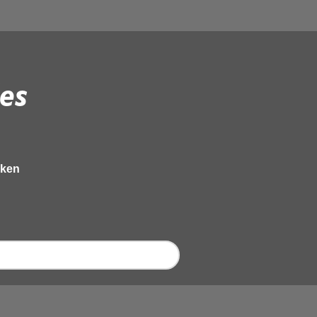
es
eken