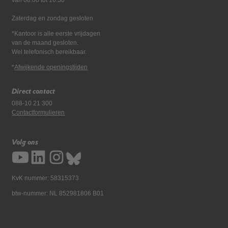
van 08:00 tot 16:30
Zaterdag en zondag gesloten
*Kantoor is alle eerste vrijdagen
van de maand gesloten.
Wel telefonisch bereikbaar.
*
Afwijkende openingstijden
Direct contact
088-10 21 300
Contactformulieren
Volg ons
KvK nummer: 58315373
btw-nummer: NL 852981806 B01