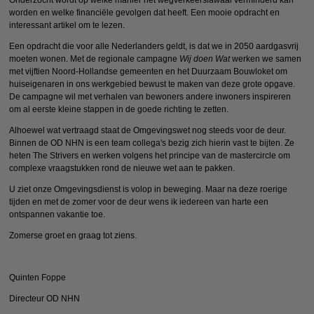
Onderzocht wordt op welke manier het wegverkeerslawaai verminderd kan
worden en welke financiële gevolgen dat heeft. Een mooie opdracht en
interessant artikel om te lezen.
Een opdracht die voor alle Nederlanders geldt, is dat we in 2050 aardgasvrij
moeten wonen. Met de regionale campagne
Wij doen Wat
werken we samen
met vijftien Noord-Hollandse gemeenten en het Duurzaam Bouwloket om
huiseigenaren in ons werkgebied bewust te maken van deze grote opgave.
De campagne wil met verhalen van bewoners andere inwoners inspireren
om al eerste kleine stappen in de goede richting te zetten.
Alhoewel wat vertraagd staat de Omgevingswet nog steeds voor de deur.
Binnen de OD NHN is een team collega's bezig zich hierin vast te bijten. Ze
heten The Strivers en werken volgens het principe van de mastercircle om
complexe vraagstukken rond de nieuwe wet aan te pakken.
U ziet onze Omgevingsdienst is volop in beweging. Maar na deze roerige
tijden en met de zomer voor de deur wens ik iedereen van harte een
ontspannen vakantie toe.
Zomerse groet en graag tot ziens.
Quinten Foppe
Directeur OD NHN