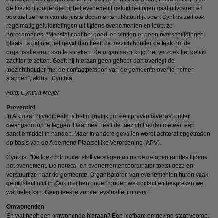
de toezichthouder die bij het evenement geluidmetingen gaat uitvoeren en
voorziet ze hem van de juiste documenten. Natuurlijk voert Cynthia zelf ook
regelmatig geluidmetingen uit tijdens evenementen en loopt ze
horecarondes. “Meestal gaat het goed, en vinden er geen overschrijdingen
plaats. Is dat niet het geval dan heeft de toezichthouder de taak om de
organisatie erop aan te spreken. De organisator krijgt het verzoek het geluid
zachter te zetten. Geeft hij hieraan geen gehoor dan overlegt de
toezichthouder met de contactpersoon van de gemeente over te nemen
stappen”, aldus Cynthia.
Foto: Cynthia Meijer
Preventief
In Alkmaar bijvoorbeeld is het mogelijk om een preventieve last onder
dwangsom op te leggen. Daarmee heeft de toezichthouder meteen een
sanctiemiddel in handen. Maar in andere gevallen wordt achteraf opgetreden
op basis van de Algemene Plaatselijke Verordening (APV).
Cynthia: ''De toezichthouder stelt verslagen op na de gelopen rondes tijdens
het evenement. De horeca- en evenementencoördinator toetst deze en
verstuurt ze naar de gemeente. Organisatoren van evenementen huren vaak
geluidstechnici in. Ook met hen onderhouden we contact en bespreken we
wat beter kan. Geen feestje zonder evaluatie, immers.”
Omwonenden
En wat heeft een omwonende hieraan? Een leefbare omgeving staat voorop.