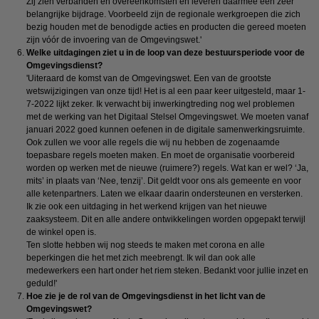
Zij zien verbanden en overeenkomsten en leveren daarmee een zeer
belangrijke bijdrage. Voorbeeld zijn de regionale werkgroepen die zich
bezig houden met de benodigde acties en producten die gereed moeten
zijn vóór de invoering van de Omgevingswet.'
Welke uitdagingen ziet u in de loop van deze bestuursperiode voor de
Omgevingsdienst?
'Uiteraard de komst van de Omgevingswet. Een van de grootste
wetswijzigingen van onze tijd! Het is al een paar keer uitgesteld, maar 1-
7-2022 lijkt zeker. Ik verwacht bij inwerkingtreding nog wel problemen
met de werking van het Digitaal Stelsel Omgevingswet. We moeten vanaf
januari 2022 goed kunnen oefenen in de digitale samenwerkingsruimte.
Ook zullen we voor alle regels die wij nu hebben de zogenaamde
toepasbare regels moeten maken. En moet de organisatie voorbereid
worden op werken met de nieuwe (ruimere?) regels. Wat kan er wel? ‘Ja,
mits’ in plaats van ‘Nee, tenzij’. Dit geldt voor ons als gemeente en voor
alle ketenpartners. Laten we elkaar daarin ondersteunen en versterken.
Ik zie ook een uitdaging in het werkend krijgen van het nieuwe
zaaksysteem. Dit en alle andere ontwikkelingen worden opgepakt terwijl
de winkel open is.
Ten slotte hebben wij nog steeds te maken met corona en alle
beperkingen die het met zich meebrengt. Ik wil dan ook alle
medewerkers een hart onder het riem steken. Bedankt voor jullie inzet en
geduld!'
Hoe zie je de rol van de Omgevingsdienst in het licht van de
Omgevingswet?