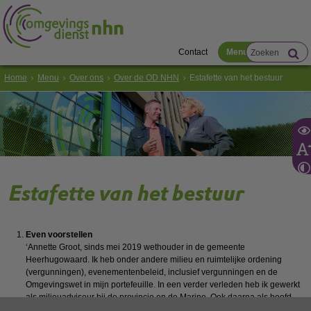
Contact
Menu
Home
Menu
Over ons
Over de OD NHN
Estafette van het bestuur
Estafette van het bestuur
Even voorstellen
‘Annette Groot, sinds mei 2019 wethouder in de gemeente
Heerhugowaard. Ik heb onder andere milieu en ruimtelijke ordening
(vergunningen), evenementenbeleid, inclusief vergunningen en de
Omgevingswet in mijn portefeuille. In een verder verleden heb ik gewerkt
als milieuadviseur bij de provincie en de Marine. Ook daarna als hoofd
van de elektriciteitscentrale van de Marine en als leidinggevende binnen