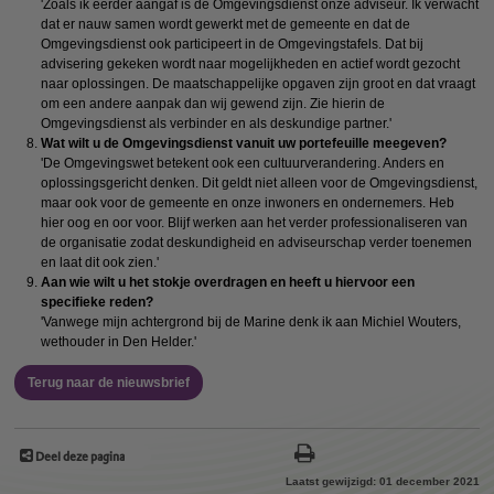
'Zoals ik eerder aangaf is de Omgevingsdienst onze adviseur. Ik verwacht
dat er nauw samen wordt gewerkt met de gemeente en dat de
Omgevingsdienst ook participeert in de Omgevingstafels. Dat bij
advisering gekeken wordt naar mogelijkheden en actief wordt gezocht
naar oplossingen. De maatschappelijke opgaven zijn groot en dat vraagt
om een andere aanpak dan wij gewend zijn. Zie hierin de
Omgevingsdienst als verbinder en als deskundige partner.'
Wat wilt u de Omgevingsdienst vanuit uw portefeuille meegeven?
'De Omgevingswet betekent ook een cultuurverandering. Anders en
oplossingsgericht denken. Dit geldt niet alleen voor de Omgevingsdienst,
maar ook voor de gemeente en onze inwoners en ondernemers. Heb
hier oog en oor voor. Blijf werken aan het verder professionaliseren van
de organisatie zodat deskundigheid en adviseurschap verder toenemen
en laat dit ook zien.'
Aan wie wilt u het stokje overdragen en heeft u hiervoor een
specifieke reden?
'Vanwege mijn achtergrond bij de Marine denk ik aan Michiel Wouters,
wethouder in Den Helder.'
Terug naar de nieuwsbrief
Deel deze pagina
Laatst gewijzigd: 01 december 2021