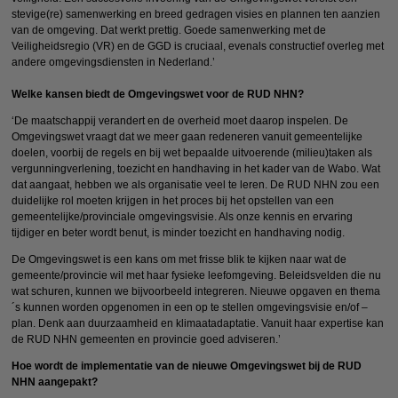
stevige(re) samenwerking en breed gedragen visies en plannen ten aanzien
van de omgeving. Dat werkt prettig. Goede samenwerking met de
Veiligheidsregio (VR) en de GGD is cruciaal, evenals constructief overleg met
andere omgevingsdiensten in
Nederland.’
Welke kansen biedt de Omgevingswet voor de RUD NHN?
‘De maatschappij verandert en de overheid moet daarop inspelen. De
Omgevingswet vraagt dat we meer gaan redeneren vanuit gemeentelijke
doelen, voorbij de regels en bij wet bepaalde uitvoerende (milieu)taken als
vergunningverlening, toezicht en handhaving in het kader van de Wabo. Wat
dat aangaat, hebben we als organisatie veel te leren. De RUD NHN zou een
duidelijke rol moeten krijgen in het proces bij het opstellen van een
gemeentelijke/provinciale omgevingsvisie. Als onze kennis en ervaring
tijdiger en beter wordt benut, is minder toezicht en handhaving nodig.
De Omgevingswet is een kans om met frisse blik te kijken naar wat de
gemeente/provincie wil met haar fysieke leefomgeving. Beleidsvelden die nu
wat schuren, kunnen we bijvoorbeeld integreren. Nieuwe opgaven en thema
´s kunnen worden opgenomen in een op te stellen omgevingsvisie en/of –
plan. Denk aan duurzaamheid en klimaatadaptatie. Vanuit haar expertise kan
de RUD NHN gemeenten en provincie goed adviseren.’
Hoe wordt de implementatie van de nieuwe Omgevingswet bij de RUD
NHN aangepakt?