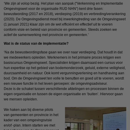
‘We zijn al volop bezig. Het plan van aanpak (“Verkenning en Implementatie
Omgevingswet voor de organisatie RUD NHN”) kent drie fasen:
bewustwording (2017 en 2018), verdieping (2019) en verbreding/verankering
(2020). De Omgevingsdienst moet bij inwerkingtreding van de Omgevingswet
(1 januari 2021) klaar zijn om de wet efficiënt en effectief uit te voeren
conform visie en beleid van provincie en gemeenten. Steeds zoeken we
actief de samenwerking met provincie en gemeenten.’
Wat is de status van de implementatie?
‘Na de bewustwordingsfase gaan we over naar verdieping. Dat houdt in dat
we medewerkers opleiden. Werknemers in het primaire proces krijgen een
basiscursus Omgevingswet. Specialisten krijgen daarnaast een cursus voor
hun expertise op het gebied van bodemonderzoek, geluid, externe veiligheid,
duurzaamheid en natuur. Ook komt vergunningverlening en handhaving aan
bod. Om de Omgevingswet ten volle te benutten en goed uit te voeren, wordt
een nieuwe functie in het leven geroepen: de omgevingsadviseur.
Deze is de schakel tussen verschillende afdelingen en processen binnen de
eigen organisatie en tussen de eigen organisatie en ‘buiten’. Hiervoor gaan
we mensen opleiden.
We haken aan bij diverse pilots
van gemeenten en provincie in het
kader van een omgevingsvisie
en/of -plan. Intern starten we met