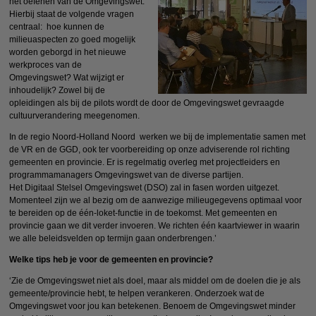
het oefenen van de Omgevingswet.
Hierbij staat de volgende vragen
centraal: hoe kunnen de
milieuaspecten zo goed mogelijk
worden geborgd in het nieuwe
werkproces van de
Omgevingswet? Wat wijzigt er
inhoudelijk? Zowel bij de
opleidingen als bij de pilots wordt de door de Omgevingswet gevraagde
cultuurverandering meegenomen.
In de regio Noord-Holland Noord werken we bij de implementatie samen met
de VR en de GGD, ook ter voorbereiding op onze adviserende rol richting
gemeenten en provincie. Er is regelmatig overleg met projectleiders en
programmamanagers Omgevingswet van de diverse partijen.
Het Digitaal Stelsel Omgevingswet (DSO) zal in fasen worden uitgezet.
Momenteel zijn we al bezig om de aanwezige milieugegevens optimaal voor
te bereiden op de één-loket-functie in de toekomst. Met gemeenten en
provincie gaan we dit verder invoeren. We richten één kaartviewer in waarin
we alle beleidsvelden op termijn gaan onderbrengen.’
Welke tips heb je voor de gemeenten en provincie?
‘Zie de Omgevingswet niet als doel, maar als middel om de doelen die je als
gemeente/provincie hebt, te helpen verankeren. Onderzoek wat de
Omgevingswet voor jou kan betekenen. Benoem de Omgevingswet minder