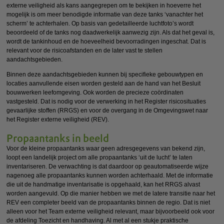
externe veiligheid als kans aangegrepen om te bekijken in hoeverre het
mogelijk is om meer benodigde informatie van deze tanks ‘vanachter het
scherm’ te achterhalen. Op basis van gedetailleerde luchtfoto’s wordt
beoordeeld of de tanks nog daadwerkelijk aanwezig zijn. Als dat het geval is,
wordt de tankinhoud en de hoeveelheid bevoorradingen ingeschat. Dat is
relevant voor de risicoafstanden en de later vast te stellen
aandachtsgebieden.
Binnen deze aandachtsgebieden kunnen bij specifieke gebouwtypen en
locaties aanvullende eisen worden gesteld aan de hand van het Besluit
bouwwerken leefomgeving. Ook worden de precieze coördinaten
vastgesteld. Dat is nodig voor de verwerking in het Register risicosituaties
gevaarlijke stoffen (RRGS) en voor de overgang in de Omgevingswet naar
het Register externe veiligheid (REV).
Propaantanks in beeld
Voor de kleine propaantanks waar geen adresgegevens van bekend zijn,
loopt een landelijk project om alle propaantanks ‘uit de lucht’ te laten
inventariseren. De verwachting is dat daardoor op geautomatiseerde wijze
nagenoeg alle propaantanks kunnen worden achterhaald. Met de informatie
die uit de handmatige inventarisatie is opgehaald, kan het RRGS alvast
worden aangevuld. Op die manier hebben we met de latere transitie naar het
REV een completer beeld van de propaantanks binnen de regio. Dat is niet
alleen voor het Team externe veiligheid relevant, maar bijvoorbeeld ook voor
de afdeling Toezicht en handhaving. Al met al een stukje praktische