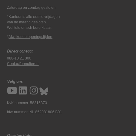
Zaterdag en zondag gesloten
*Kantoor is alle eerste vrijdagen
van de maand gesloten.
Wel telefonisch bereikbaar.
*
Afwijkende openingstijden
Direct contact
088-10 21 300
Contactformulieren
Volg ons
KvK nummer: 58315373
btw-nummer: NL 852981806 B01
Overige links