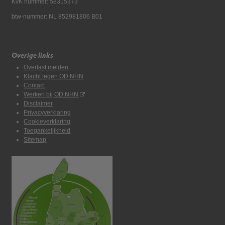
KvK nummer: 58315373
btw-nummer: NL 852981806 B01
Overige links
Overlast melden
Klacht tegen OD NHN
Contact
Werken bij OD NHN
Disclaimer
Privacyverklaring
Cookieverklaring
Toegankelijkheid
Sitemap