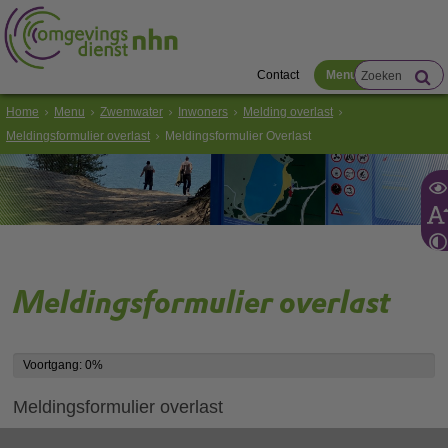
Contact
Menu
Home
Menu
Zwemwater
Inwoners
Melding overlast
Meldingsformulier overlast
Meldingsformulier Overlast
Meldingsformulier overlast
Voortgang: 0%
Voortgang: 0%
Meldingsformulier overlast
Velden met een
zijn verplicht.