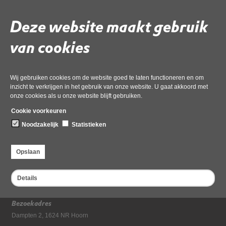
Op welke manier ervaart u overlast?
Deze website maakt gebruik
van cookies
Wij gebruiken cookies om de website goed te laten functioneren en om
inzicht te verkrijgen in het gebruik van onze website. U gaat akkoord met
onze cookies als u onze website blijft gebruiken.
Cookie voorkeuren
Noodzakelijk
Statistieken
Opslaan
Details
Bezoekadres
Dampten 2, 1624 NR Hoorn