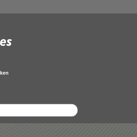
es
eken