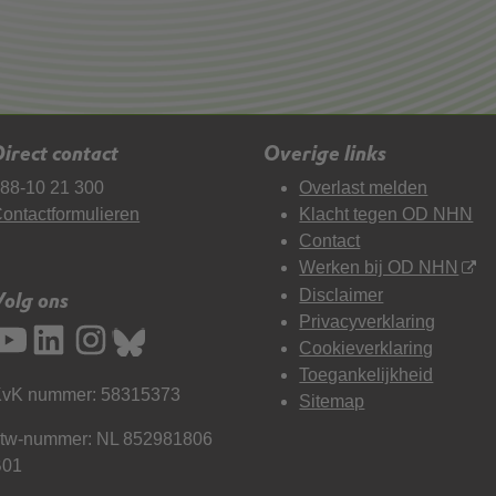
irect contact
Overige links
88-10 21 300
Overlast melden
ontactformulieren
Klacht tegen OD NHN
Contact
Werken bij OD NHN
Disclaimer
Volg ons
Privacyverklaring
Cookieverklaring
Toegankelijkheid
vK nummer: 58315373
Sitemap
tw-nummer: NL 852981806
B01