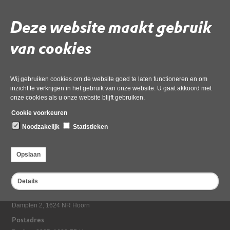
Overige links
Deze website maakt gebruik
van cookies
Regiokaart
04 september 2025
Wij gebruiken cookies om de website goed te laten functioneren en om
inzicht te verkrijgen in het gebruik van onze website. U gaat akkoord met
onze cookies als u onze website blijft gebruiken.
Cookie voorkeuren
Noodzakelijk
Statistieken
Opslaan
Details
Bezoekadres
Dampten 2, 1624 NR Hoorn
Postadres