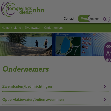
Contact
Menu
Home
Menu
Zwemwater
Ondernemers
Ondernemers
Zwembaden/badinrichtingen
Oppervlaktewater/buiten zwemmen