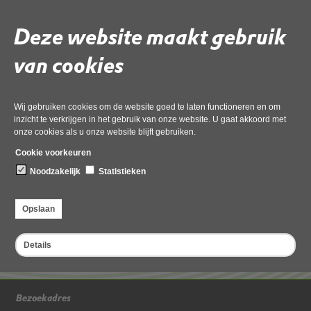
Meldingsformulieren zwemwater
Deze website maakt gebruik
Wet- en regelgeving
van cookies
Veel gestelde vragen
29 april 2025
Wij gebruiken cookies om de website goed te laten functioneren en om
inzicht te verkrijgen in het gebruik van onze website. U gaat akkoord met
onze cookies als u onze website blijft gebruiken.
Cookie voorkeuren
Noodzakelijk
Statistieken
Opslaan
Details
Bezoekadres