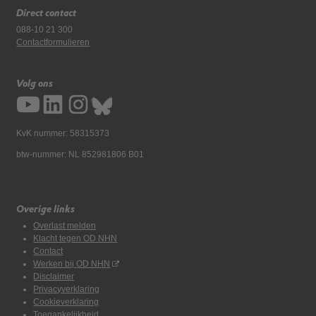
Direct contact
088-10 21 300
Contactformulieren
Volg ons
KvK nummer: 58315373
btw-nummer: NL 852981806 B01
Overige links
Overlast melden
Klacht tegen OD NHN
Contact
Werken bij OD NHN
Disclaimer
Privacyverklaring
Cookieverklaring
Toegankelijkheid