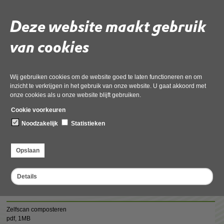
Zelfscan composteren
Deze website maakt gebruik
pdf
, 1MB
van cookies
Zelfscan opslag agrarische bedrijfsstoffen
pdf
, 1MB
Wij gebruiken cookies om de website goed te laten functioneren en om
inzicht te verkrijgen in het gebruik van onze website. U gaat akkoord met
onze cookies als u onze website blijft gebruiken.
Cookie voorkeuren
Noodzakelijk
Statistieken
Opslaan
Details
Zelfscan composteren en opslag agrarische
bedrijfsstoffen
Zelfscan composteren
pdf
, 1MB