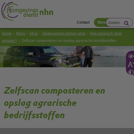
Contact
Menu
Home
Menu
Afval
Onderwerpen binnen afval
Hoe agrarisch afval
opslaan?
Zelfscan composteren en opslag agrarische bedrijfsstoffen
Zelfscan composteren en
opslag agrarische
bedrijfsstoffen