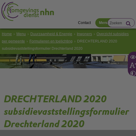
Contact
Menu
Home
Menu
Duurzaamheid & Energie
Inwoners
Overzicht subsidies
per gemeente
Formulieren en toelichting
DRECHTERLAND 2020
subsidievaststellingsformulier Drechterland 2020
DRECHTERLAND 2020
subsidievaststellingsformulier
Drechterland 2020