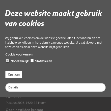
Volg de onderstaande link om het
PDF
document te downloaden.
Deze website maakt gebruik
Download ‘DRECHTERLAND 2020 subsidievaststellingsformulier
Drechterland 2020’,
van cookies
28 oktober 2020,
pdf
, 255kB
Deel deze pagina
Wij gebruiken cookies om de website goed te laten functioneren en om
inzicht te verkrijgen in het gebruik van onze website. U gaat akkoord met
Laatst gewijzigd: 28 oktober 2020
onze cookies als u onze website blijft gebruiken.
Cookie voorkeuren
Noodzakelijk
Statistieken
Opslaan
Bezoekadres
Details
Dampten 2, 1624 NR Hoorn
Postadres
Postbus 2095, 1620 EB Hoorn
Openingstijden kantoor