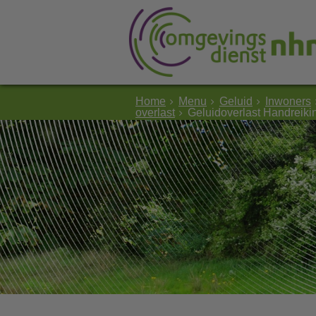
Home
Menu
Geluid
Inwoners
overlast
Geluidoverlast Handreik