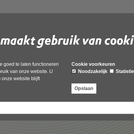
t
burenlawaai
maakt gebruik van cooki
F
document te downloaden.
 goed te laten functioneren
Cookie voorkeuren
iking_burenlawaai’,
ebruik van onze website. U
Noodzakelijk
Statisti
onze website blijft
Opslaan