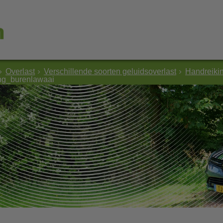
Overlast
Verschillende soorten geluidsoverlast
Handreikin
ing_burenlawaai