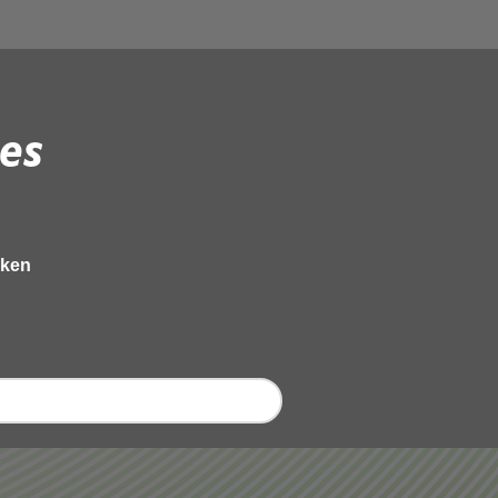
es
eken