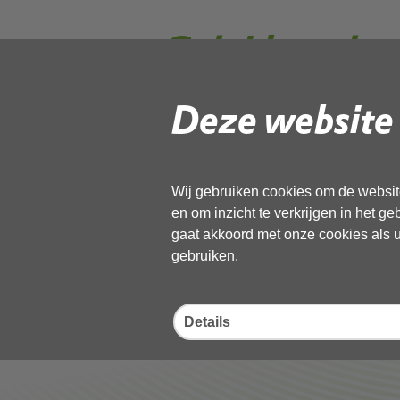
Geluidoverlas
Handreiking_
Deze website 
Volg de onderstaande link om het
PD
Wij gebruiken cookies om de website
Download ‘Geluidoverlast Handre
en om inzicht te verkrijgen in het g
pdf
, 65kB
gaat akkoord met onze cookies als u 
gebruiken.
Deel deze pagina
Details