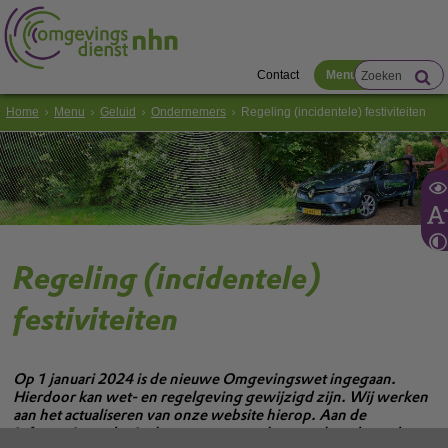
Contact
Menu
Home
Menu
Geluid
Ondernemers
Regeling (incidentele) festiviteiten
Regeling (incidentele)
festiviteiten
Op 1 januari 2024 is de nieuwe Omgevingswet ingegaan.
Hierdoor kan wet- en regelgeving gewijzigd zijn. Wij werken
aan het actualiseren van onze website hierop. Aan de
informatie op de site kunnen geen rechten ontleend worden.