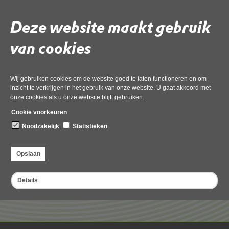
Uw gemeente stelt jaarlijks een aantal collectieve festiviteiten vast zoals
kermis of Koningsdag. Daarnaast heeft u een aantal dagen per jaar recht op
Deze website maakt gebruik
incidentele festiviteiten.
van cookies
Geluid bij festiviteiten
Wij gebruiken cookies om de website goed te laten functioneren en om
Deel deze pagina
inzicht te verkrijgen in het gebruik van onze website. U gaat akkoord met
onze cookies als u onze website blijft gebruiken.
Cookie voorkeuren
Noodzakelijk
Statistieken
Opslaan
Formulieren
Details
Formulier aanmelden (incidentele) festiviteiten