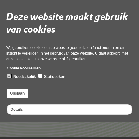
de verlening van een vergunning moet een goede aanvraag worden
opgesteld, zodat de vergunning goed aansluit op de werkelijke situatie.
Deze website maakt gebruik
Voorbereiding
van cookies
Digitaal Stelsel Omgevingswet (DSO)
Wij gebruiken cookies om de website goed te laten functioneren en om
Omgevingsoverleg
inzicht te verkrijgen in het gebruik van onze website. U gaat akkoord met
onze cookies als u onze website blijft gebruiken.
Aanvraag indienen
Cookie voorkeuren
Noodzakelijk
Statistieken
Deel deze pagina
Opslaan
Details