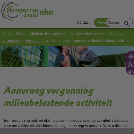
Contact
Menu
Home
Menu
Melding of vergunning
Onderwerpen binnen melding of
vergunning
Vergunningen
Aanvraag vergunning milieubelastende activiteit
Aanvraag vergunning
milieubelastende activiteit
Een vergunning met betrekking tot een milieubelastende activiteit is bedoeld
voor activiteiten die niet binnen de algemene regels passen. Deze activiteiten
zijn gevaarlijker, complexer of om andere redenen vergunningsplichtig. Voor