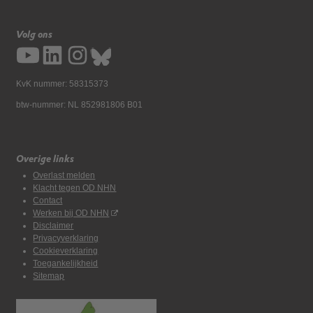
Volg ons
KvK nummer: 58315373
btw-nummer: NL 852981806 B01
Overige links
Overlast melden
Klacht tegen OD NHN
Contact
Werken bij OD NHN
Disclaimer
Privacyverklaring
Cookieverklaring
Toegankelijkheid
Sitemap