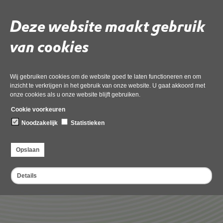
Positieve weigering
Deze website maakt gebruik
Vrijstelling verboden
van cookies
Wettelijke termijnen
Wij gebruiken cookies om de website goed te laten functioneren en om
Leges
inzicht te verkrijgen in het gebruik van onze website. U gaat akkoord met
onze cookies als u onze website blijft gebruiken.
Cookie voorkeuren
Noodzakelijk
Statistieken
Opslaan
Deel deze pagina
Details