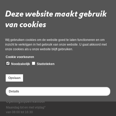
Download ‘handtekeningformulier’,
pdf
, 241kB
Deze website maakt gebruik
van cookies
Deel deze pagina
Wij gebruiken cookies om de website goed te laten functioneren en om
inzicht te verkrijgen in het gebruik van onze website. U gaat akkoord met
onze cookies als u onze website blijft gebruiken.
Cookie voorkeuren
Noodzakelijk
Statistieken
Bezoekadres
Opslaan
Dampten 2, 1624 NR Hoorn
Postadres
Details
Postbus 2095, 1620 EB Hoorn
Openingstijden kantoor
Maandag tot en met vrijdag*
van 08:00 tot 16:30