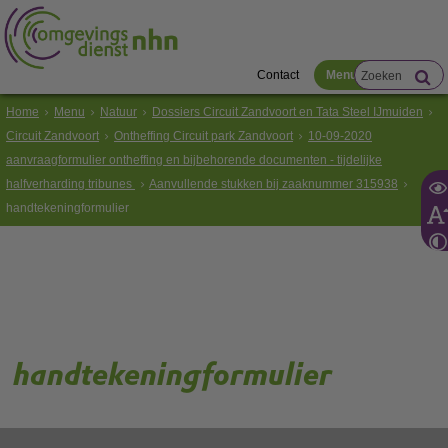
Contact
Menu
Home
Menu
Natuur
Dossiers Circuit Zandvoort en Tata Steel IJmuiden
Circuit Zandvoort
Ontheffing Circuit park Zandvoort
10-09-2020
aanvraagformulier ontheffing en bijbehorende documenten - tijdelijke
halfverharding tribunes
Aanvullende stukken bij zaaknummer 315938
handtekeningformulier
handtekeningformulier
Gebruik de onderstaande link om het document te downloaden.