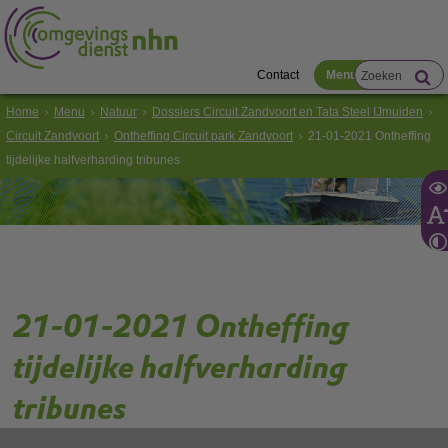
Contact
Menu
Home
Menu
Natuur
Dossiers Circuit Zandvoort en Tata Steel IJmuiden
Circuit Zandvoort
Ontheffing Circuit park Zandvoort
21-01-2021 Ontheffing
tijdelijke halfverharding tribunes
21-01-2021 Ontheffing
tijdelijke halfverharding
tribunes