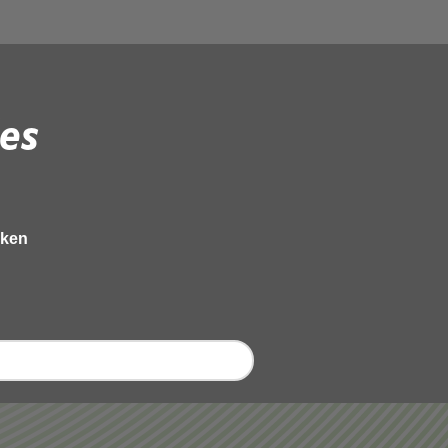
es
eken