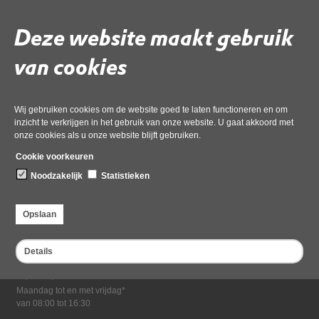
Download ‘Vergunning Circuitpark Zandvoort’,
pdf
, 5MB
Deze website maakt gebruik
van cookies
Deel deze pagina
Wij gebruiken cookies om de website goed te laten functioneren en om
inzicht te verkrijgen in het gebruik van onze website. U gaat akkoord met
onze cookies als u onze website blijft gebruiken.
Cookie voorkeuren
Noodzakelijk
Statistieken
Bezoekadres
Opslaan
Dampten 2, 1624 NR Hoorn
Postadres
Details
Postbus 2095, 1620 EB Hoorn
Openingstijden kantoor
Maandag tot en met vrijdag*
van 08:00 tot 16:30