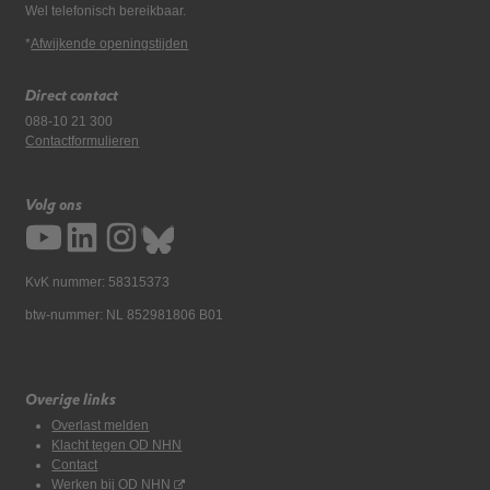
Wel telefonisch bereikbaar.
*
Afwijkende openingstijden
Direct contact
088-10 21 300
Contactformulieren
Volg ons
KvK nummer: 58315373
btw-nummer: NL 852981806 B01
Overige links
Overlast melden
Klacht tegen OD NHN
Contact
Werken bij OD NHN