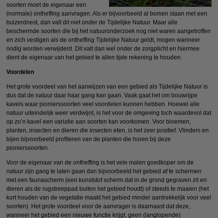
soorten moet de eigenaar een
(normale) ontheffing aanvragen. Als er bijvoorbeeld al bomen staan met een
buizerdnest, dan valt dit niet onder de Tijdelijke Natuur. Maar alle
beschermde soorten die bij het natuuronderzoek nog niet waren aangetroffen
en zich vestigen als de ontheffing Tijdelijke Natuur geldt, mogen wanneer
nodig worden verwijderd. Dit valt dan wel onder de zorgplicht en hiermee
dient de eigenaar van het gebied te allen tijde rekening te houden.
Voordelen
Het grote voordeel van het aanwijzen van een gebied als Tijdelijke Natuur is
dus dat de natuur daar haar gang kan gaan. Vaak gaat het om bouwrijpe
kavels waar pionierssoorten veel voordelen kunnen hebben. Hoewel alle
natuur uiteindelijk weer verdwijnt, is het voor de omgeving toch waardevol dat
op zo’n kavel een variatie aan soorten kan voorkomen. Voor bloemen,
planten, insecten en dieren die insecten eten, is het zeer positief. Vlinders en
bijen bijvoorbeeld profiteren van de planten die horen bij deze
pionierssoorten.
Voor de eigenaar van de ontheffing is het vele malen goedkoper om de
natuur zijn gang te laten gaan dan bijvoorbeeld het gebied af te schermen
met een faunascherm (een kunststof scherm dat in de grond gegraven zit en
dieren als de rugstreeppad buiten het gebied houdt) of steeds te maaien (het
kort houden van de vegetatie maakt het gebied minder aantrekkelijk voor veel
soorten). Het grote voordeel voor de aanvrager is daarnaast dat deze,
wanneer het gebied een nieuwe functie krijgt, geen (langlopende)