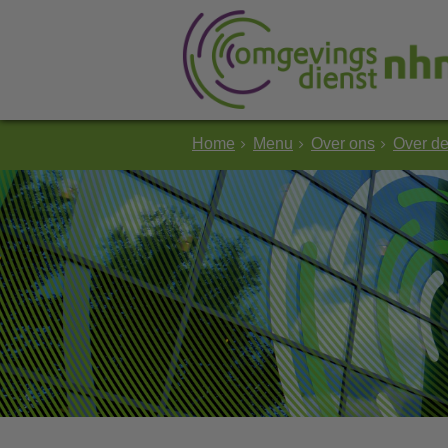
Home
Menu
Over ons
Over d