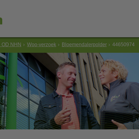
e OD NHN
Woo-verzoek
Bloemendalerpolder
44650974