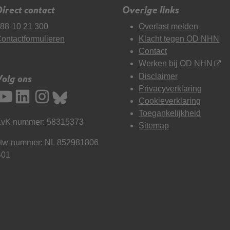
irect contact
Overige links
88-10 21 300
Overlast melden
ontactformulieren
Klacht tegen OD NHN
Contact
Werken bij OD NHN
Disclaimer
Volg ons
Privacyverklaring
Cookieverklaring
Toegankelijkheid
vK nummer: 58315373
Sitemap
tw-nummer: NL 852981806
B01