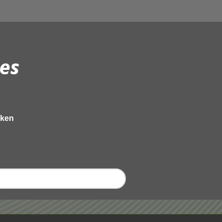
es
eken