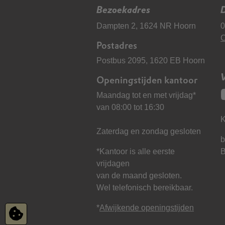
Bezoekadres
D
Dampten 2, 1624 NR Hoorn
0
C
Postadres
Postbus 2095, 1620 EB Hoorn
Openingstijden kantoor
Maandag tot en met vrijdag*
van 08:00 tot 16:30
K
Zaterdag en zondag gesloten
b
*Kantoor is alle eerste
vrijdagen
van de maand gesloten.
Wel telefonisch bereikbaar.
*
Afwijkende openingstijden