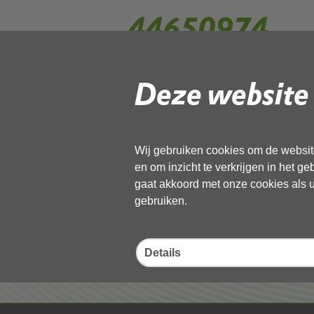
44650974
Deze website 
Gebruik de onderstaande link om het
Download ‘44650974’,
13 november 2025,
pdf
, 1MB
Wij gebruiken cookies om de website
en om inzicht te verkrijgen in het g
Deel deze pagina
gaat akkoord met onze cookies als u 
gebruiken.
Details