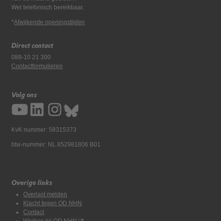
Wel telefonisch bereikbaar.
*
Afwijkende openingstijden
Direct contact
088-10 21 300
Contactformulieren
Volg ons
KvK nummer: 58315373
btw-nummer: NL 852981806 B01
Overige links
Overlast melden
Klacht tegen OD NHN
Contact