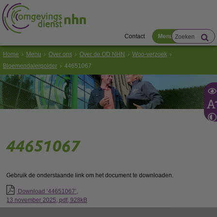
Contact
Menu
Home
Menu
Over ons
Over de OD NHN
Woo-verzoek
Bloemendalerpolder
44651067
44651067
Gebruik de onderstaande link om het document te downloaden.
Download ‘44651067’,
13 november 2025,
pdf
, 928kB