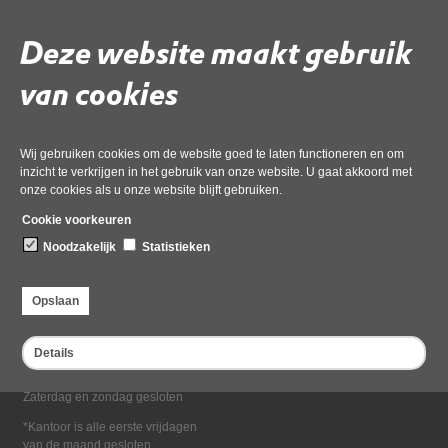
Deel deze pagina
Deze website maakt gebruik
van cookies
Wij gebruiken cookies om de website goed te laten functioneren en om
inzicht te verkrijgen in het gebruik van onze website. U gaat akkoord met
onze cookies als u onze website blijft gebruiken.
Bezoekadres
Cookie voorkeuren
Dampten 2, 1624 NR Hoorn
Noodzakelijk
Statistieken
Postadres
Postbus 2095, 1620 EB Hoorn
Opslaan
Openingstijden kantoor
Maandag tot en met vrijdag*
Details
van 08:00 tot 16:30
Zaterdag en zondag gesloten
*Kantoor is alle eerste vrijdagen
van de maand gesloten.