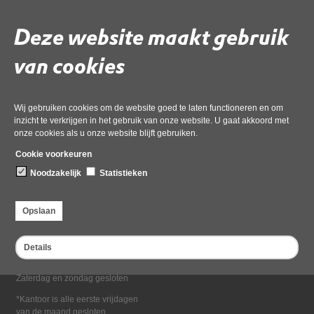
Deel deze pagina
Deze website maakt gebruik
van cookies
Wij gebruiken cookies om de website goed te laten functioneren en om
inzicht te verkrijgen in het gebruik van onze website. U gaat akkoord met
onze cookies als u onze website blijft gebruiken.
Bezoekadres
Cookie voorkeuren
Dampten 2, 1624 NR Hoorn
Noodzakelijk
Statistieken
Postadres
Postbus 2095, 1620 EB Hoorn
Opslaan
Openingstijden kantoor
Maandag tot en met vrijdag*
Details
van 08:00 tot 16:30
Zaterdag en zondag gesloten
*Kantoor is alle eerste vrijdagen
van de maand gesloten.