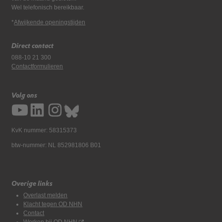
Wel telefonisch bereikbaar.
*
Afwijkende openingstijden
Direct contact
088-10 21 300
Contactformulieren
Volg ons
KvK nummer: 58315373
btw-nummer: NL 852981806 B01
Overige links
Overlast melden
Klacht tegen OD NHN
Contact