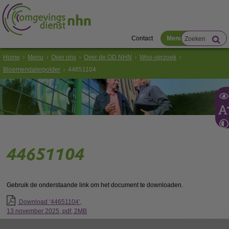
Contact
Menu
Home
Menu
Over ons
Over de OD NHN
Woo-verzoek
Bloemendalerpolder
44651104
44651104
Gebruik de onderstaande link om het document te downloaden.
Download ‘44651104’,
13 november 2025,
pdf
, 2MB