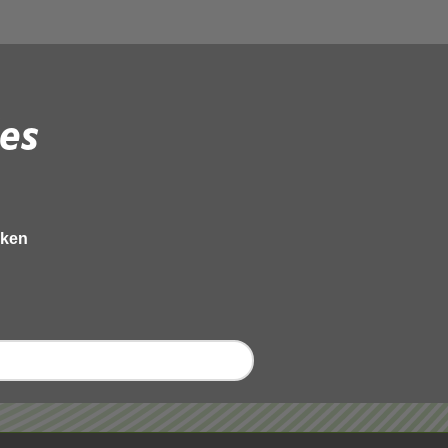
es
eken