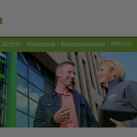
e OD NHN
Woo-verzoek
Bloemendalerpolder
44651152