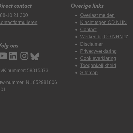
irect contact
Overige links
88-10 21 300
Overlast melden
ontactformulieren
Klacht tegen OD NHN
Contact
Werken bij OD NHN
Disclaimer
Volg ons
Privacyverklaring
Cookieverklaring
Toegankelijkheid
vK nummer: 58315373
Sitemap
tw-nummer: NL 852981806
B01