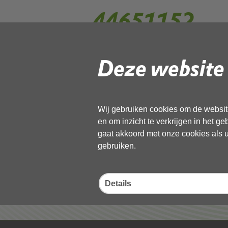
44651152
Deze website 
Gebruik de onderstaande link om het
Download ‘44651152’,
13 november 2025,
pdf
, 528kB
Wij gebruiken cookies om de website
en om inzicht te verkrijgen in het g
Deel deze pagina
gaat akkoord met onze cookies als u 
gebruiken.
Details