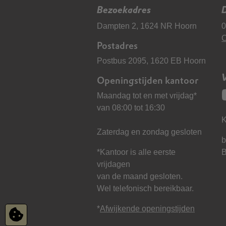
Bezoekadres
D
Dampten 2, 1624 NR Hoorn
0
C
Postadres
Postbus 2095, 1620 EB Hoorn
Openingstijden kantoor
Maandag tot en met vrijdag*
van 08:00 tot 16:30
K
Zaterdag en zondag gesloten
b
*Kantoor is alle eerste
vrijdagen
van de maand gesloten.
Wel telefonisch bereikbaar.
*
Afwijkende openingstijden