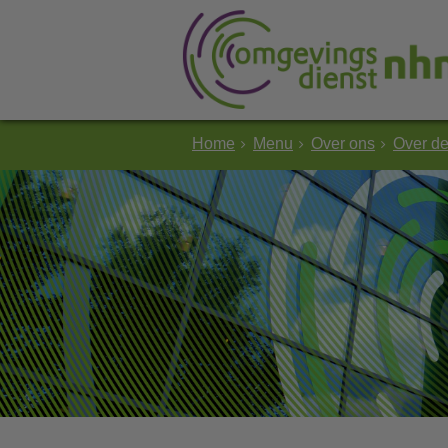
Home
Menu
Over ons
Over d