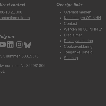
irect contact
Overige links
88-10 21 300
Overlast melden
ontactformulieren
Klacht tegen OD NHN
Contact
Werken bij OD NHN
Disclaimer
Volg ons
Privacyverklaring
Cookieverklaring
Toegankelijkheid
vK nummer: 58315373
Sitemap
tw-nummer: NL 852981806
B01