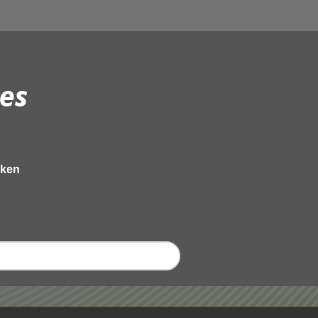
es
eken