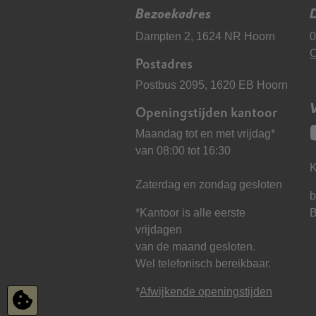
Bezoekadres
D
Dampten 2, 1624 NR Hoorn
0
C
Postadres
Postbus 2095, 1620 EB Hoorn
Openingstijden kantoor
Maandag tot en met vrijdag*
van 08:00 tot 16:30
K
Zaterdag en zondag gesloten
b
*Kantoor is alle eerste
vrijdagen
van de maand gesloten.
Wel telefonisch bereikbaar.
*
Afwijkende openingstijden