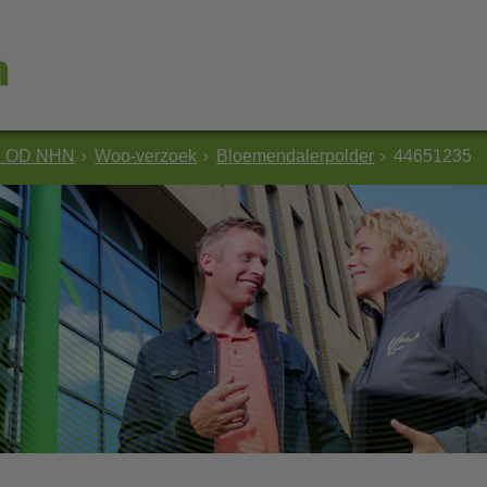
e OD NHN
Woo-verzoek
Bloemendalerpolder
44651235