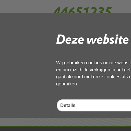
44651235
Deze website 
Gebruik de onderstaande link om het
Download ‘44651235’,
13 november 2025,
pdf
, 357kB
Wij gebruiken cookies om de website
en om inzicht te verkrijgen in het g
Deel deze pagina
gaat akkoord met onze cookies als u 
gebruiken.
Details