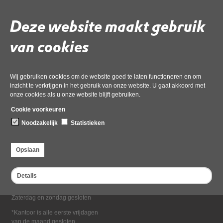
Deel deze pagina
Deze website maakt gebruik
van cookies
Wij gebruiken cookies om de website goed te laten functioneren en om
inzicht te verkrijgen in het gebruik van onze website. U gaat akkoord met
onze cookies als u onze website blijft gebruiken.
Bezoekadres
Cookie voorkeuren
Dampten 2, 1624 NR Hoorn
Noodzakelijk
Statistieken
Postadres
Postbus 2095, 1620 EB Hoorn
Opslaan
Openingstijden kantoor
Maandag tot en met vrijdag*
Details
van 08:00 tot 16:30
Zaterdag en zondag gesloten
*Kantoor is alle eerste vrijdagen
van de maand gesloten.