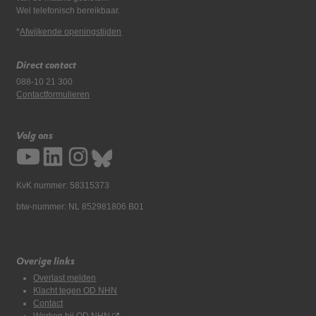
Wel telefonisch bereikbaar.
*
Afwijkende openingstijden
Direct contact
088-10 21 300
Contactformulieren
Volg ons
KvK nummer: 58315373
btw-nummer: NL 852981806 B01
Overige links
Overlast melden
Klacht tegen OD NHN
Contact