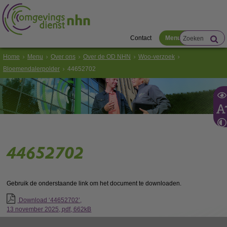
Contact
Menu
Home
Menu
Over ons
Over de OD NHN
Woo-verzoek
Bloemendalerpolder
44652702
44652702
Gebruik de onderstaande link om het document te downloaden.
Download ‘44652702’,
13 november 2025,
pdf
, 662kB