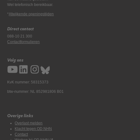
Wel telefonisch bereikbaar.
*
Afwijkende openingstijden
Direct contact
088-10 21 300
Contactformulieren
Volg ons
KvK nummer: 58315373
btw-nummer: NL 852981806 B01
Overige links
Overlast melden
Klacht tegen OD NHN
Contact