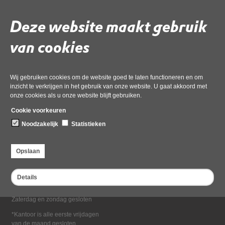
Deel deze pagina
Deze website maakt gebruik
van cookies
Wij gebruiken cookies om de website goed te laten functioneren en om
inzicht te verkrijgen in het gebruik van onze website. U gaat akkoord met
onze cookies als u onze website blijft gebruiken.
Bezoekadres
Cookie voorkeuren
Dampten 2, 1624 NR Hoorn
Noodzakelijk
Statistieken
Postadres
Postbus 2095, 1620 EB Hoorn
Opslaan
Openingstijden kantoor
Maandag tot en met vrijdag*
Details
van 08:00 tot 16:30
Zaterdag en zondag gesloten
*Kantoor is alle eerste vrijdagen
van de maand gesloten.