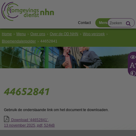
Contact
Menu
Home
Menu
Over ons
Over de OD NHN
Woo-verzoek
Bloemendalerpolder
44652841
44652841
Gebruik de onderstaande link om het document te downloaden.
Download ‘44652841’,
13 november 2025,
pdf
, 524kB