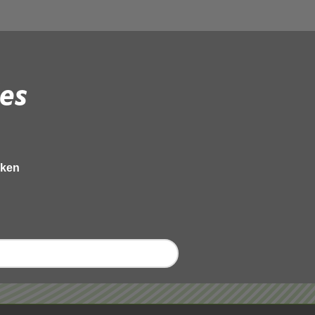
es
eken