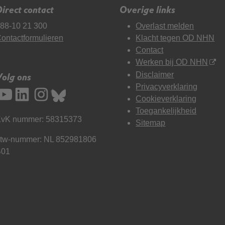
irect contact
Overige links
88-10 21 300
Overlast melden
ontactformulieren
Klacht tegen OD NHN
Contact
Werken bij OD NHN
Disclaimer
Volg ons
Privacyverklaring
Cookieverklaring
Toegankelijkheid
vK nummer: 58315373
Sitemap
tw-nummer: NL 852981806
B01