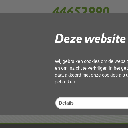
44652990
Deze website 
Gebruik de onderstaande link om het
Download ‘44652990’,
13 november 2025,
pdf
, 584kB
Wij gebruiken cookies om de website
en om inzicht te verkrijgen in het g
Deel deze pagina
gaat akkoord met onze cookies als u 
gebruiken.
Details