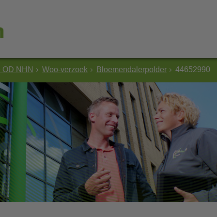
e OD NHN
Woo-verzoek
Bloemendalerpolder
44652990