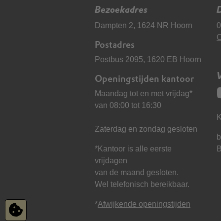
Bezoekadres
D
Dampten 2, 1624 NR Hoorn
0
C
Postadres
Postbus 2095, 1620 EB Hoorn
Openingstijden kantoor
Maandag tot en met vrijdag*
van 08:00 tot 16:30
K
Zaterdag en zondag gesloten
b
*Kantoor is alle eerste
vrijdagen
van de maand gesloten.
Wel telefonisch bereikbaar.
*
Afwijkende openingstijden