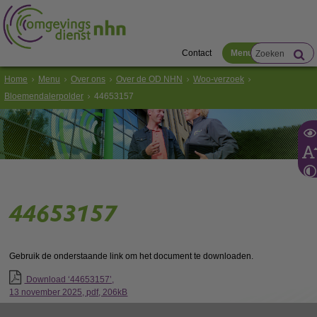
Contact
Menu
Home
Menu
Over ons
Over de OD NHN
Woo-verzoek
Bloemendalerpolder
44653157
44653157
Gebruik de onderstaande link om het document te downloaden.
Download ‘44653157’,
13 november 2025,
pdf
, 206kB