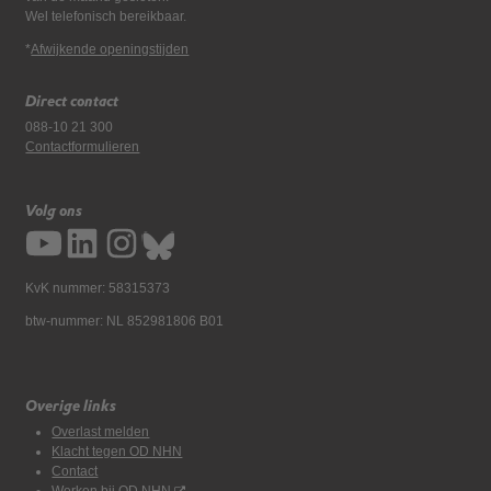
Wel telefonisch bereikbaar.
*
Afwijkende openingstijden
Direct contact
088-10 21 300
Contactformulieren
Volg ons
KvK nummer: 58315373
btw-nummer: NL 852981806 B01
Overige links
Overlast melden
Klacht tegen OD NHN
Contact