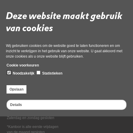
Deel deze pagina
Deze website maakt gebruik
van cookies
Wij gebruiken cookies om de website goed te laten functioneren en om
inzicht te verkrijgen in het gebruik van onze website. U gaat akkoord met
onze cookies als u onze website blijft gebruiken.
Bezoekadres
Cookie voorkeuren
Dampten 2, 1624 NR Hoorn
Noodzakelijk
Statistieken
Postadres
Postbus 2095, 1620 EB Hoorn
Opslaan
Openingstijden kantoor
Maandag tot en met vrijdag*
Details
van 08:00 tot 16:30
Zaterdag en zondag gesloten
*Kantoor is alle eerste vrijdagen
van de maand gesloten.