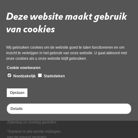
Deel deze pagina
Deze website maakt gebruik
van cookies
Wij gebruiken cookies om de website goed te laten functioneren en om
inzicht te verkrijgen in het gebruik van onze website. U gaat akkoord met
onze cookies als u onze website blijft gebruiken.
Bezoekadres
Cookie voorkeuren
Dampten 2, 1624 NR Hoorn
Noodzakelijk
Statistieken
Postadres
Postbus 2095, 1620 EB Hoorn
Opslaan
Openingstijden kantoor
Maandag tot en met vrijdag*
Details
van 08:00 tot 16:30
Zaterdag en zondag gesloten
*Kantoor is alle eerste vrijdagen
van de maand gesloten.