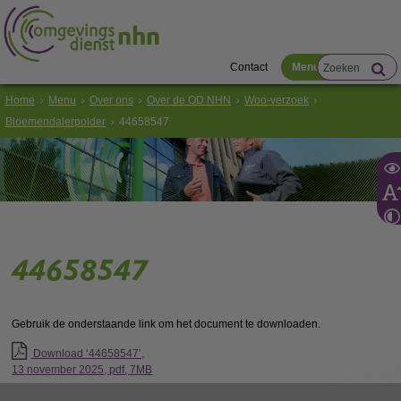
Contact
Menu
Home
Menu
Over ons
Over de OD NHN
Woo-verzoek
Bloemendalerpolder
44658547
44658547
Gebruik de onderstaande link om het document te downloaden.
Download ‘44658547’,
13 november 2025,
pdf
, 7MB