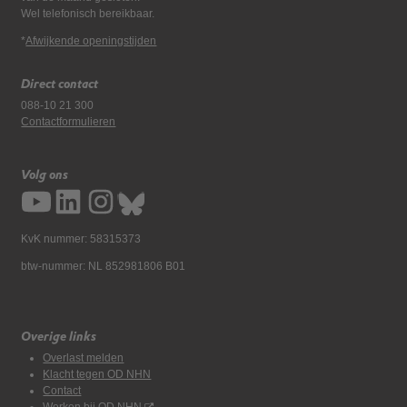
Wel telefonisch bereikbaar.
*
Afwijkende openingstijden
Direct contact
088-10 21 300
Contactformulieren
Volg ons
KvK nummer: 58315373
btw-nummer: NL 852981806 B01
Overige links
Overlast melden
Klacht tegen OD NHN
Contact