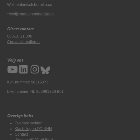
Wel telefonisch bereikbaar.
*
Afwijkende openingstijden
Direct contact
088-10 21 300
Contactformulieren
Volg ons
KvK nummer: 58315373
btw-nummer: NL 852981806 B01
Overige links
Overlast melden
Klacht tegen OD NHN
Contact