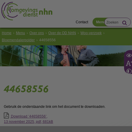
Contact
Menu
Home
Menu
Over ons
Over de OD NHN
Woo-verzoek
Bloemendalerpolder
44658556
44658556
Gebruik de onderstaande link om het document te downloaden.
Download ‘44658556’,
13 november 2025,
pdf
, 681kB