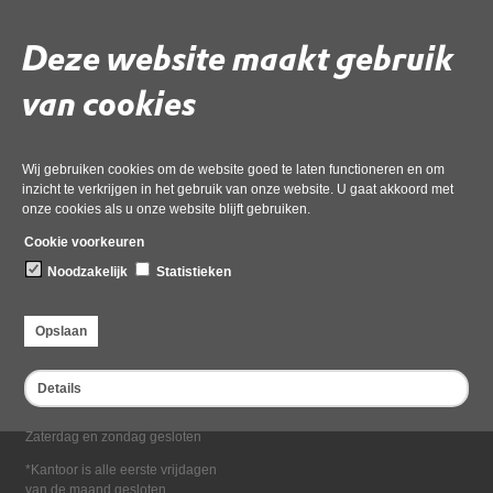
Deel deze pagina
Deze website maakt gebruik
van cookies
Wij gebruiken cookies om de website goed te laten functioneren en om
inzicht te verkrijgen in het gebruik van onze website. U gaat akkoord met
onze cookies als u onze website blijft gebruiken.
Bezoekadres
Cookie voorkeuren
Dampten 2, 1624 NR Hoorn
Noodzakelijk
Statistieken
Postadres
Postbus 2095, 1620 EB Hoorn
Opslaan
Openingstijden kantoor
Maandag tot en met vrijdag*
Details
van 08:00 tot 16:30
Zaterdag en zondag gesloten
*Kantoor is alle eerste vrijdagen
van de maand gesloten.