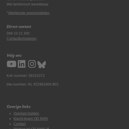
Wel telefonisch bereikbaar.
*
Afwijkende openingstijden
Direct contact
088-10 21 300
Contactformulieren
Volg ons
KvK nummer: 58315373
btw-nummer: NL 852981806 B01
Overige links
Overlast melden
Klacht tegen OD NHN
Contact