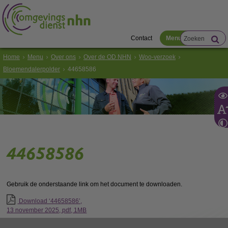
Contact
Menu
Home
Menu
Over ons
Over de OD NHN
Woo-verzoek
Bloemendalerpolder
44658586
44658586
Gebruik de onderstaande link om het document te downloaden.
Download ‘44658586’,
13 november 2025,
pdf
, 1MB