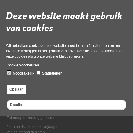
Deel deze pagina
Deze website maakt gebruik
van cookies
Wij gebruiken cookies om de website goed te laten functioneren en om
inzicht te verkrijgen in het gebruik van onze website. U gaat akkoord met
onze cookies als u onze website blijft gebruiken.
Bezoekadres
Cookie voorkeuren
Dampten 2, 1624 NR Hoorn
Noodzakelijk
Statistieken
Postadres
Postbus 2095, 1620 EB Hoorn
Opslaan
Openingstijden kantoor
Maandag tot en met vrijdag*
Details
van 08:00 tot 16:30
Zaterdag en zondag gesloten
*Kantoor is alle eerste vrijdagen
van de maand gesloten.