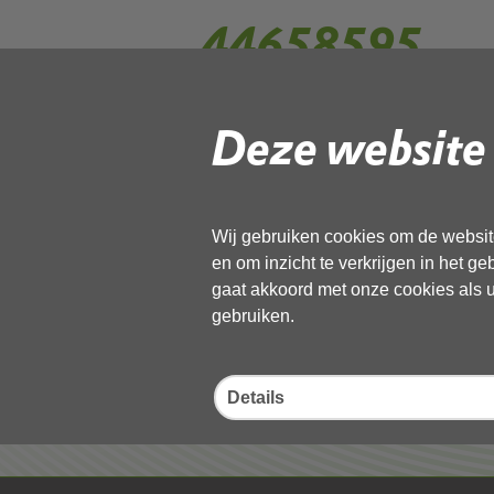
44658595
Deze website 
Gebruik de onderstaande link om het
Download ‘44658595’,
13 november 2025,
pdf
, 1MB
Wij gebruiken cookies om de website
en om inzicht te verkrijgen in het g
Deel deze pagina
gaat akkoord met onze cookies als u 
gebruiken.
Details