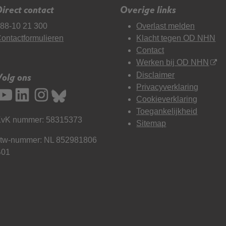
irect contact
Overige links
88-10 21 300
Overlast melden
ontactformulieren
Klacht tegen OD NHN
Contact
Werken bij OD NHN
Disclaimer
Volg ons
Privacyverklaring
Cookieverklaring
Toegankelijkheid
vK nummer: 58315373
Sitemap
tw-nummer: NL 852981806
B01