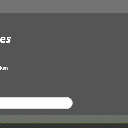
es
eken