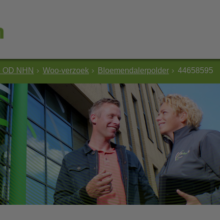
e OD NHN
Woo-verzoek
Bloemendalerpolder
44658595