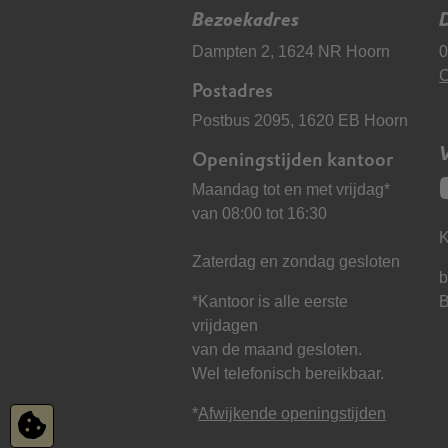
Bezoekadres
D
Dampten 2, 1624 NR Hoorn
0
C
Postadres
Postbus 2095, 1620 EB Hoorn
Openingstijden kantoor
Maandag tot en met vrijdag*
van 08:00 tot 16:30
K
Zaterdag en zondag gesloten
b
*Kantoor is alle eerste
vrijdagen
van de maand gesloten.
Wel telefonisch bereikbaar.
*
Afwijkende openingstijden