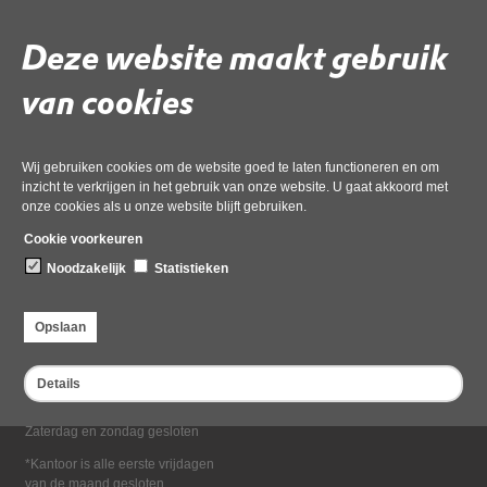
Deel deze pagina
Deze website maakt gebruik
van cookies
Wij gebruiken cookies om de website goed te laten functioneren en om
inzicht te verkrijgen in het gebruik van onze website. U gaat akkoord met
onze cookies als u onze website blijft gebruiken.
Bezoekadres
Cookie voorkeuren
Dampten 2, 1624 NR Hoorn
Noodzakelijk
Statistieken
Postadres
Postbus 2095, 1620 EB Hoorn
Opslaan
Openingstijden kantoor
Maandag tot en met vrijdag*
Details
van 08:00 tot 16:30
Zaterdag en zondag gesloten
*Kantoor is alle eerste vrijdagen
van de maand gesloten.