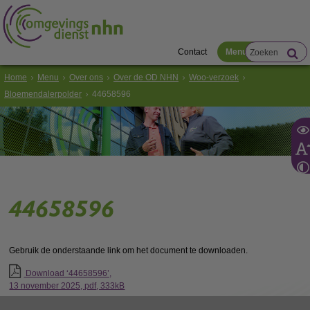
Contact
Menu
Home
Menu
Over ons
Over de OD NHN
Woo-verzoek
Bloemendalerpolder
44658596
44658596
Gebruik de onderstaande link om het document te downloaden.
Download ‘44658596’,
13 november 2025,
pdf
, 333kB