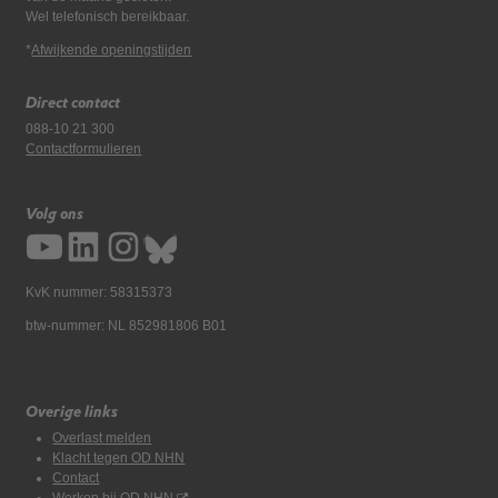
Wel telefonisch bereikbaar.
*
Afwijkende openingstijden
Direct contact
088-10 21 300
Contactformulieren
Volg ons
KvK nummer: 58315373
btw-nummer: NL 852981806 B01
Overige links
Overlast melden
Klacht tegen OD NHN
Contact