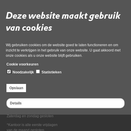
Deel deze pagina
Deze website maakt gebruik
van cookies
Wij gebruiken cookies om de website goed te laten functioneren en om
inzicht te verkrijgen in het gebruik van onze website. U gaat akkoord met
onze cookies als u onze website blijft gebruiken.
Bezoekadres
Cookie voorkeuren
Dampten 2, 1624 NR Hoorn
Noodzakelijk
Statistieken
Postadres
Postbus 2095, 1620 EB Hoorn
Opslaan
Openingstijden kantoor
Maandag tot en met vrijdag*
Details
van 08:00 tot 16:30
Zaterdag en zondag gesloten
*Kantoor is alle eerste vrijdagen
van de maand gesloten.