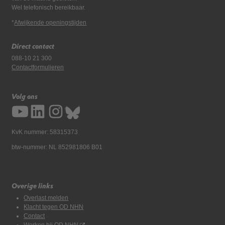
Wel telefonisch bereikbaar.
*
Afwijkende openingstijden
Direct contact
088-10 21 300
Contactformulieren
Volg ons
KvK nummer: 58315373
btw-nummer: NL 852981806 B01
Overige links
Overlast melden
Klacht tegen OD NHN
Contact