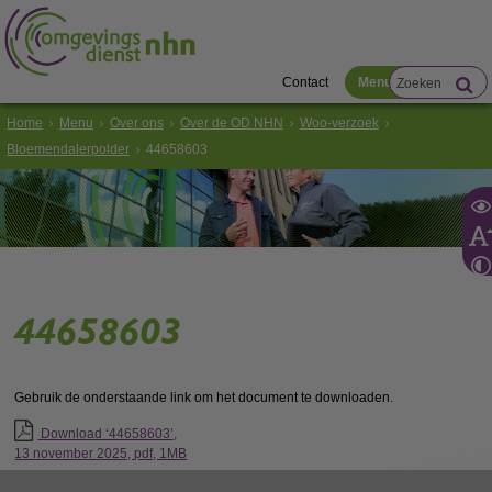
Contact
Menu
Home
Menu
Over ons
Over de OD NHN
Woo-verzoek
Bloemendalerpolder
44658603
44658603
Gebruik de onderstaande link om het document te downloaden.
Download ‘44658603’,
13 november 2025,
pdf
, 1MB