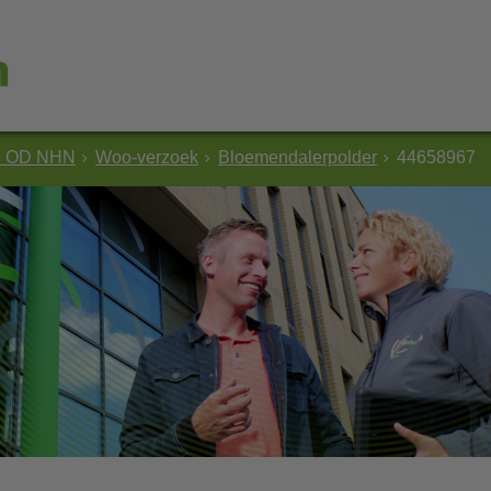
e OD NHN
Woo-verzoek
Bloemendalerpolder
44658967