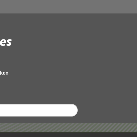
es
eken