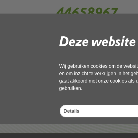
44658967
Deze website 
Gebruik de onderstaande link om het
Download ‘44658967’,
13 november 2025,
pdf
, 456kB
Wij gebruiken cookies om de website
en om inzicht te verkrijgen in het g
Deel deze pagina
gaat akkoord met onze cookies als u 
gebruiken.
Details