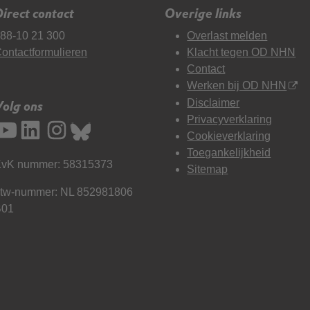
irect contact
Overige links
88-10 21 300
Overlast melden
ontactformulieren
Klacht tegen OD NHN
Contact
Werken bij OD NHN
Disclaimer
Volg ons
Privacyverklaring
Cookieverklaring
Toegankelijkheid
vK nummer: 58315373
Sitemap
tw-nummer: NL 852981806
B01