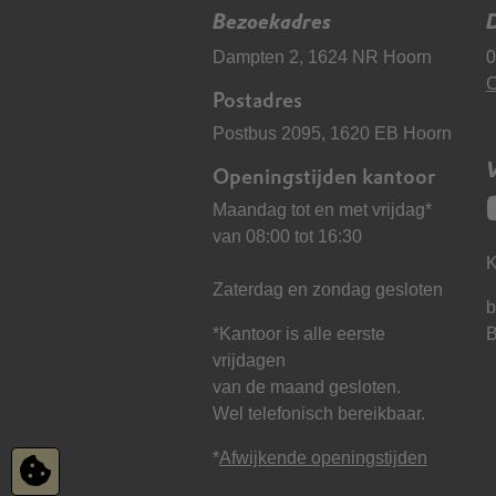
Bezoekadres
D
Dampten 2, 1624 NR Hoorn
0
C
Postadres
Postbus 2095, 1620 EB Hoorn
Openingstijden kantoor
Maandag tot en met vrijdag*
van 08:00 tot 16:30
K
Zaterdag en zondag gesloten
b
*Kantoor is alle eerste
vrijdagen
van de maand gesloten.
Wel telefonisch bereikbaar.
*
Afwijkende openingstijden