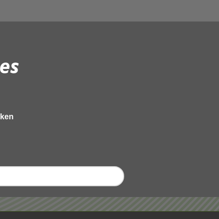
es
eken