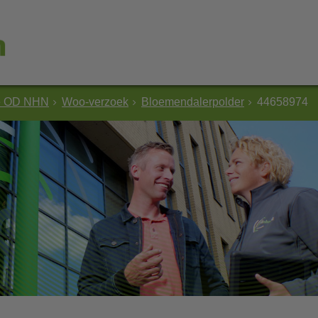
e OD NHN
Woo-verzoek
Bloemendalerpolder
44658974