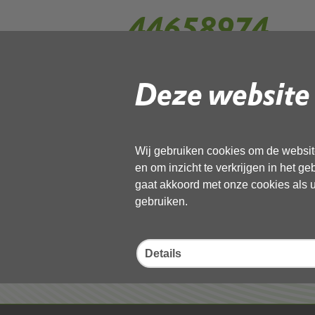
44658974
Deze website 
Gebruik de onderstaande link om het
Download ‘44658974’,
13 november 2025,
pdf
, 563kB
Wij gebruiken cookies om de website
en om inzicht te verkrijgen in het g
Deel deze pagina
gaat akkoord met onze cookies als u 
gebruiken.
Details