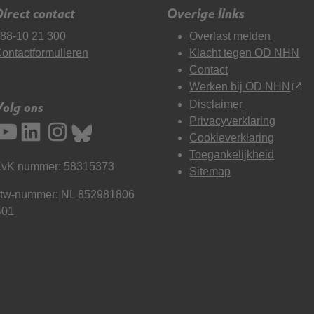
irect contact
Overige links
88-10 21 300
Overlast melden
ontactformulieren
Klacht tegen OD NHN
Contact
Werken bij OD NHN
Disclaimer
Volg ons
Privacyverklaring
Cookieverklaring
Toegankelijkheid
vK nummer: 58315373
Sitemap
tw-nummer: NL 852981806
B01